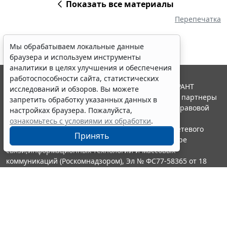
Показать все материалы
Перепечатка
Мы обрабатываем локальные данные
браузера и используем инструменты
аналитики в целях улучшения и обеспечения
работоспособности сайта, статистических
© ООО "НПП "ГАРАНТ-СЕРВИС", 2026. Система ГАРАНТ
исследований и обзоров. Вы можете
выпускается с 1990 года. Компания "Гарант" и ее партнеры
запретить обработку указанных данных в
являются участниками Российской ассоциации правовой
настройках браузера. Пожалуйста,
информации ГАРАНТ.
ознакомьтесь с условиями их обработки
.
Портал ГАРАНТ.РУ зарегистрирован в качестве сетевого
Принять
издания Федеральной службой по надзору в сфере
связи,информационных технологий и массовых
коммуникаций (Роскомнадзором), Эл № ФС77-58365 от 18
июня 2014 года.
16+
Контакты
8-800-200-88-88