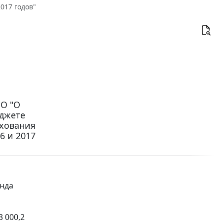
017 годов"
ЗО "О
юджете
ахования
6 и 2017
нда
 000,2