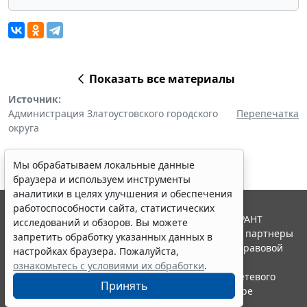
Показать все материалы
Источник:
Администрация Златоустовского городского
Перепечатка
округа
Мы обрабатываем локальные данные
браузера и используем инструменты
аналитики в целях улучшения и обеспечения
работоспособности сайта, статистических
© ООО "НПП "ГАРАНТ-СЕРВИС", 2026. Система ГАРАНТ
исследований и обзоров. Вы можете
выпускается с 1990 года. Компания "Гарант" и ее партнеры
запретить обработку указанных данных в
являются участниками Российской ассоциации правовой
настройках браузера. Пожалуйста,
информации ГАРАНТ.
ознакомьтесь с условиями их обработки
.
Портал ГАРАНТ.РУ зарегистрирован в качестве сетевого
Принять
издания Федеральной службой по надзору в сфере
связи,информационных технологий и массовых