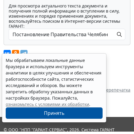
Для просмотра актуального текста документа и
получения полной информации о вступлении в силу,
изменениях и порядке применения документа,
воспользуйтесь поиском в Интернет-версии системы
ГАРАНТ:
Мы обрабатываем локальные данные
браузера и используем инструменты
аналитики в целях улучшения и обеспечения
Показать все материалы
работоспособности сайта, статистических
Источник:
исследований и обзоров. Вы можете
Правительство Челябинской области
Перепечатка
запретить обработку указанных данных в
настройках браузера. Пожалуйста,
ознакомьтесь с условиями их обработки
.
Принять
© ООО "НПП "ГАРАНТ-СЕРВИС", 2026. Система ГАРАНТ