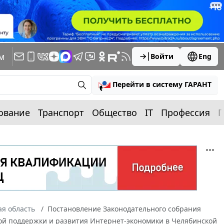
м
Войти
Eng
Перейти в систему ГАРАНТ
ование
Транспорт
Общество
IT
Профессия
П
я область
Постановление Законодательного собрания
нной поддержки и развития Интернет-экономики в Челябинской