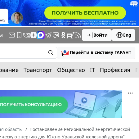
м
Войти
Eng
Перейти в систему ГАРАНТ
ование
Транспорт
Общество
IT
Профессия
П
я область
Постановление Региональной энергетической
ктрическую энергию для Южно-Уральской железной дороги"