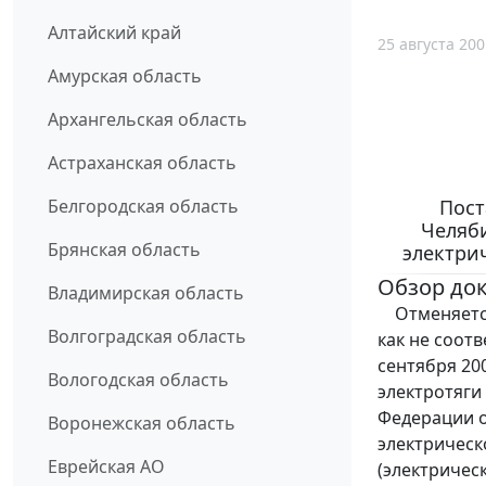
Алтайский край
25 августа 200
Амурская область
Архангельская область
Астраханская область
Пост
Белгородская область
Челяби
Брянская область
электри
Обзор до
Владимирская область
Отменяется п
Волгоградская область
как не соот
сентября 20
Вологодская область
электротяги
Федерации о
Воронежская область
электричес
Еврейская АО
(электричес