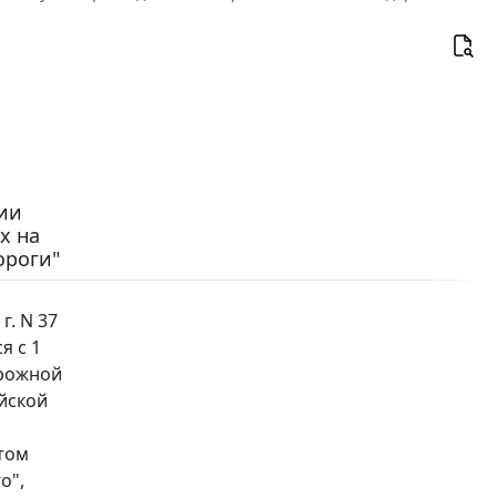
ии
х на
ороги"
г. N 37
я с 1
орожной
йской
том
о",