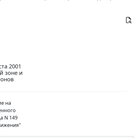
ста 2001
й зоне и
йонов
ме на
енного
а N 149
вижения"