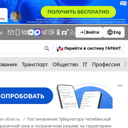
м
Войти
Eng
Перейти в систему ГАРАНТ
ование
Транспорт
Общество
IT
Профессия
П
я область
Постановление Губернатора Челябинской
пограничной зоне и пограничном режиме на территориях