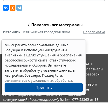
Показать все материалы
Источник:
Челябинская городская Дума
Перепечатка
Мы обрабатываем локальные данные
браузера и используем инструменты
аналитики в целях улучшения и обеспечения
работоспособности сайта, статистических
© ООО "НПП "ГАРАНТ-СЕРВИС", 2026. Система ГАРАНТ
исследований и обзоров. Вы можете
выпускается с 1990 года. Компания "Гарант" и ее партнеры
запретить обработку указанных данных в
являются участниками Российской ассоциации правовой
настройках браузера. Пожалуйста,
информации ГАРАНТ.
ознакомьтесь с условиями их обработки
.
Портал ГАРАНТ.РУ зарегистрирован в качестве сетевого
Принять
издания Федеральной службой по надзору в сфере
связи,информационных технологий и массовых
коммуникаций (Роскомнадзором), Эл № ФС77-58365 от 18
июня 2014 года.