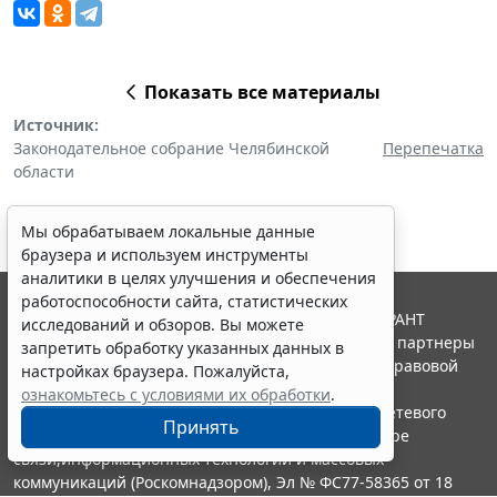
Показать все материалы
Источник:
Законодательное собрание Челябинской
Перепечатка
области
Мы обрабатываем локальные данные
браузера и используем инструменты
аналитики в целях улучшения и обеспечения
работоспособности сайта, статистических
© ООО "НПП "ГАРАНТ-СЕРВИС", 2026. Система ГАРАНТ
исследований и обзоров. Вы можете
выпускается с 1990 года. Компания "Гарант" и ее партнеры
запретить обработку указанных данных в
являются участниками Российской ассоциации правовой
настройках браузера. Пожалуйста,
информации ГАРАНТ.
ознакомьтесь с условиями их обработки
.
Портал ГАРАНТ.РУ зарегистрирован в качестве сетевого
Принять
издания Федеральной службой по надзору в сфере
связи,информационных технологий и массовых
коммуникаций (Роскомнадзором), Эл № ФС77-58365 от 18