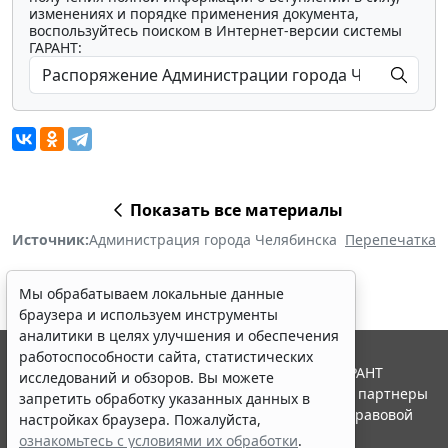
изменениях и порядке применения документа,
воспользуйтесь поиском в Интернет-версии системы
ГАРАНТ:
Показать все материалы
Источник:
Администрация города Челябинска
Перепечатка
Мы обрабатываем локальные данные
браузера и используем инструменты
аналитики в целях улучшения и обеспечения
работоспособности сайта, статистических
© ООО "НПП "ГАРАНТ-СЕРВИС", 2026. Система ГАРАНТ
исследований и обзоров. Вы можете
выпускается с 1990 года. Компания "Гарант" и ее партнеры
запретить обработку указанных данных в
являются участниками Российской ассоциации правовой
настройках браузера. Пожалуйста,
информации ГАРАНТ.
ознакомьтесь с условиями их обработки
.