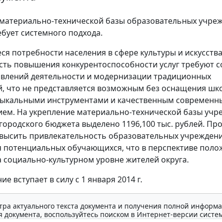
материально-технической базы образовательных учре
ебует системного подхода.
я потребности населения в сфере культуры и искусства
ть повышения конкурентоспособности услуг требуют с
влений деятельности и модернизации традиционных
, что не представляется возможным без оснащения шк
узыкальными инструментами и качественным современн
ем. На укрепление материально-технической базы учр
 городского бюджета выделено 1196,100 тыс. рублей. П
высить привлекательность образовательных учрежден
я потенциальных обучающихся, что в перспективе пол
а социально-культурном уровне жителей округа.
е вступает в силу с 1 января 2014 г.
тра актуального текста документа и получения полной информа
 документа, воспользуйтесь поиском в Интернет-версии систе