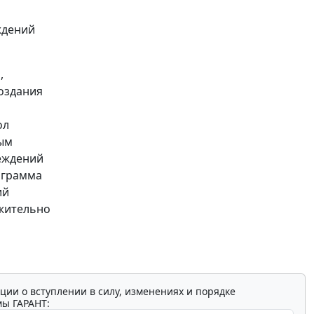
ждений
,
оздания
ол
ым
еждений
рограмма
ий
ожительно
ции о вступлении в силу, изменениях и порядке
мы ГАРАНТ: