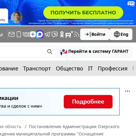
м
Войти
Eng
Перейти в систему ГАРАНТ
ование
Транспорт
Общество
IT
Профессия
П
я область
Постановление Администрации Озерского
тверждении муниципальной программы "Оснащение