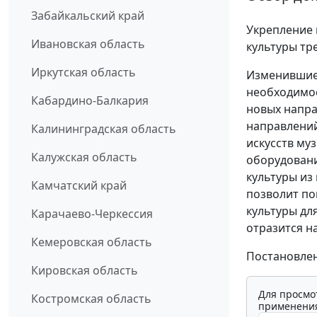
Забайкальский край
Укрепление 
Ивановская область
культуры тр
Иркутская область
Изменившиес
необходимос
Кабардино-Балкария
новых напра
направлений
Калининградская область
искусств м
Калужская область
оборудовани
культуры из
Камчатский край
позволит по
культуры дл
Карачаево-Черкессия
отразится н
Кемеровская область
Постановлени
Кировская область
Для просмо
Костромская область
применения