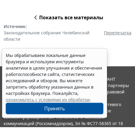
Показать все материалы
Источник:
Законодательное собрание Челябинской
Перепечатка
области
Мы обрабатываем локальные данные
браузера и используем инструменты
аналитики в целях улучшения и обеспечения
работоспособности сайта, статистических
© ООО "НПП "ГАРАНТ-СЕРВИС", 2026. Система ГАРАНТ
исследований и обзоров. Вы можете
выпускается с 1990 года. Компания "Гарант" и ее партнеры
запретить обработку указанных данных в
являются участниками Российской ассоциации правовой
настройках браузера. Пожалуйста,
информации ГАРАНТ.
ознакомьтесь с условиями их обработки
.
Портал ГАРАНТ.РУ зарегистрирован в качестве сетевого
Принять
издания Федеральной службой по надзору в сфере
связи,информационных технологий и массовых
коммуникаций (Роскомнадзором), Эл № ФС77-58365 от 18
июня 2014 года.