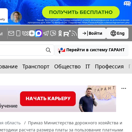
м
Войти
Eng
Перейти в систему ГАРАНТ
ование
Транспорт
Общество
IT
Профессия
П
я область
Приказ Министерства дорожного хозяйства и
 методики расчета размера платы за пользование платными