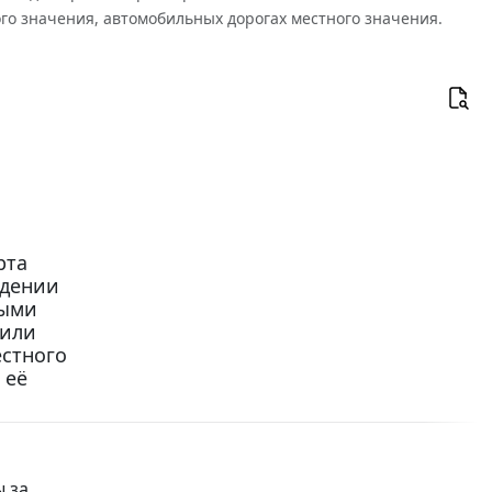
о значения, автомобильных дорогах местного значения.
рта
ждении
ными
 или
стного
 её
 за