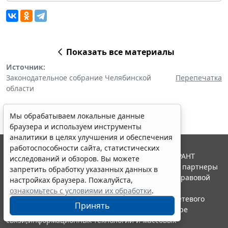
Показать все материалы
Источник:
Законодательное собрание Челябинской
Перепечатка
области
Мы обрабатываем локальные данные
браузера и используем инструменты
аналитики в целях улучшения и обеспечения
работоспособности сайта, статистических
© ООО "НПП "ГАРАНТ-СЕРВИС", 2026. Система ГАРАНТ
исследований и обзоров. Вы можете
выпускается с 1990 года. Компания "Гарант" и ее партнеры
запретить обработку указанных данных в
являются участниками Российской ассоциации правовой
настройках браузера. Пожалуйста,
информации ГАРАНТ.
ознакомьтесь с условиями их обработки
.
Портал ГАРАНТ.РУ зарегистрирован в качестве сетевого
Принять
издания Федеральной службой по надзору в сфере
связи,информационных технологий и массовых