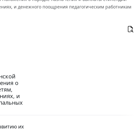
ниях, и денежного поощрения педагогическим работникам
нской
жения о
тям,
ниях, и
пальных
звитию их