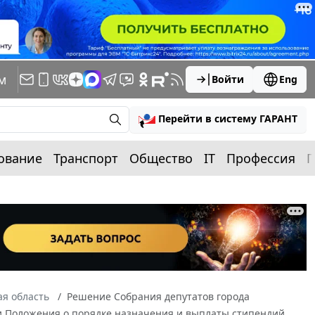
м
Войти
Eng
Перейти в систему ГАРАНТ
ование
Транспорт
Общество
IT
Профессия
П
я область
Решение Собрания депутатов города
нии Положения о порядке назначения и выплаты стипендий