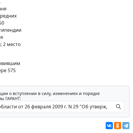
,
вня
средних
50
 стипендии
ся
; 2 место
товившим
ре 575
ции о вступлении в силу, изменениях и порядке
мы ГАРАНТ: