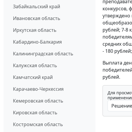
преподавате
Забайкальский край
конкурсов, 
утверждено 
Ивановская область
общеобразов
рублей; 7-8 
Иркутская область
победителям
Кабардино-Балкария
средних общ
- 180 рублей;
Калининградская область
Выплата де
Калужская область
победителей
рублей.
Камчатский край
Карачаево-Черкессия
Для просмо
применения
Кемеровская область
Кировская область
Костромская область