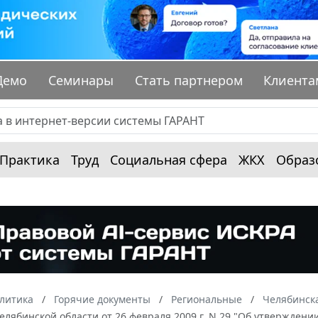
Демо
Семинары
Стать партнером
Клиента
Практика
Труд
Социальная сфера
ЖКХ
Образ
алитика
Горячие документы
Региональные
Челябинска
елябинской области от 26 февраля 2009 г. N 29 "Об утвержде