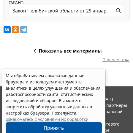
ГАРАНТ:
Показать все материалы
Перепечатка
Мы обрабатываем локальные данные
браузера и используем инструменты
аналитики в целях улучшения и обеспечения
работоспособности сайта, статистических
© ООО "НПП "ГАРАНТ-СЕРВИС", 2026. Система ГАРАНТ
исследований и обзоров. Вы можете
выпускается с 1990 года. Компания "Гарант" и ее партнеры
запретить обработку указанных данных в
являются участниками Российской ассоциации правовой
настройках браузера. Пожалуйста,
информации ГАРАНТ.
ознакомьтесь с условиями их обработки
.
Портал ГАРАНТ.РУ зарегистрирован в качестве сетевого
Принять
издания Федеральной службой по надзору в сфере