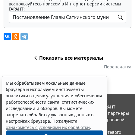
воспользуйтесь поиском в Интернет-версии системы
ГАРАНТ:
Показать все материалы
Перепечатка
Мы обрабатываем локальные данные
браузера и используем инструменты
аналитики в целях улучшения и обеспечения
работоспособности сайта, статистических
© ООО "НПП "ГАРАНТ-СЕРВИС", 2026. Система ГАРАНТ
исследований и обзоров. Вы можете
выпускается с 1990 года. Компания "Гарант" и ее партнеры
запретить обработку указанных данных в
являются участниками Российской ассоциации правовой
настройках браузера. Пожалуйста,
информации ГАРАНТ.
ознакомьтесь с условиями их обработки
.
Портал ГАРАНТ.РУ зарегистрирован в качестве сетевого