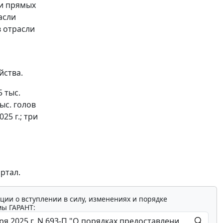
ти прямых
асли
в отрасли
йства.
 тыс.
ыс. голов
25 г.; три
ртал.
ции о вступлении в силу, изменениях и порядке
мы ГАРАНТ: