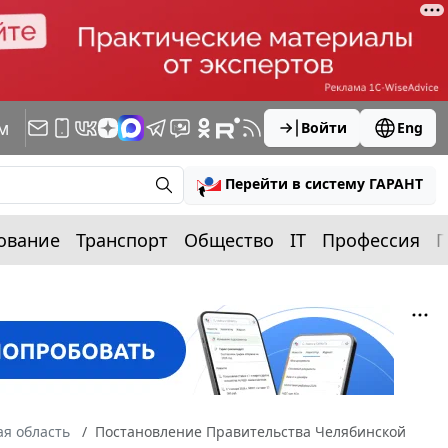
м
Войти
Eng
Перейти в систему ГАРАНТ
ование
Транспорт
Общество
IT
Профессия
П
я область
Постановление Правительства Челябинской