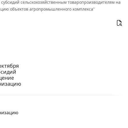
оду субсидий сельскохозяйственным товаропроизводителям на
зацию объектов агропромышленного комплекса"
октября
убсидий
щение
рнизацию
рнизацию