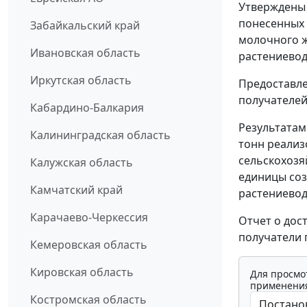
Утверждены 
понесенных 
Забайкальский край
молочного ж
Ивановская область
растениевод
Иркутская область
Предоставле
получателей
Кабардино-Балкария
Результатам
Калининградская область
тонн реализ
сельскохозяй
Калужская область
единицы соз
Камчатский край
растениеводс
Карачаево-Черкессия
Отчет о дос
получатели 
Кемеровская область
Кировская область
Для просмо
применения
Костромская область