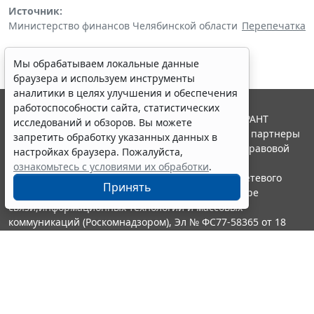
Источник:
Министерство финансов Челябинской области
Перепечатка
Мы обрабатываем локальные данные
браузера и используем инструменты
аналитики в целях улучшения и обеспечения
работоспособности сайта, статистических
© ООО "НПП "ГАРАНТ-СЕРВИС", 2026. Система ГАРАНТ
исследований и обзоров. Вы можете
выпускается с 1990 года. Компания "Гарант" и ее партнеры
запретить обработку указанных данных в
являются участниками Российской ассоциации правовой
настройках браузера. Пожалуйста,
информации ГАРАНТ.
ознакомьтесь с условиями их обработки
.
Портал ГАРАНТ.РУ зарегистрирован в качестве сетевого
Принять
издания Федеральной службой по надзору в сфере
связи,информационных технологий и массовых
коммуникаций (Роскомнадзором), Эл № ФС77-58365 от 18
июня 2014 года.
16+
Контакты
8-800-200-88-88