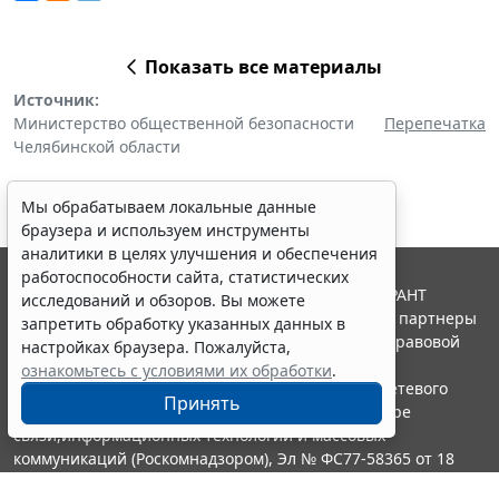
Показать все материалы
Источник:
Министерство общественной безопасности
Перепечатка
Челябинской области
Мы обрабатываем локальные данные
браузера и используем инструменты
аналитики в целях улучшения и обеспечения
работоспособности сайта, статистических
© ООО "НПП "ГАРАНТ-СЕРВИС", 2026. Система ГАРАНТ
исследований и обзоров. Вы можете
выпускается с 1990 года. Компания "Гарант" и ее партнеры
запретить обработку указанных данных в
являются участниками Российской ассоциации правовой
настройках браузера. Пожалуйста,
информации ГАРАНТ.
ознакомьтесь с условиями их обработки
.
Портал ГАРАНТ.РУ зарегистрирован в качестве сетевого
Принять
издания Федеральной службой по надзору в сфере
связи,информационных технологий и массовых
коммуникаций (Роскомнадзором), Эл № ФС77-58365 от 18
июня 2014 года.