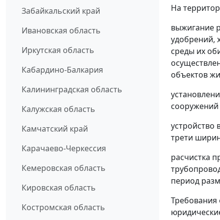
На территор
Забайкальский край
выжигание р
Ивановская область
удобрений, 
Иркутская область
среды их об
осуществлен
Кабардино-Балкария
объектов жи
Калининградская область
установлени
сооружений 
Калужская область
устройство 
Камчатский край
трети ширин
Карачаево-Черкессия
расчистка п
Кемеровская область
трубопровод
период разм
Кировская область
Требования 
Костромская область
юридически