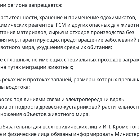
ии региона запрещается:
астительности, хранение и применение ядохимикатов,
химических реагентов, ГСМ и других опасных для животн
итания материалов, сырья и отходов производства без
ия мер, гарантирующих предотвращение заболеваний 
вотного мира, ухудшения среды их обитания;
е сплошных, не имеющих специальных проходов загра
на путях миграции животных;
в реках или протоках запаней, размеры которых превыш
ы водотока;
росек под линиями связи и электропередачи вдоль
ов от подроста древесно-кустарниковой растительност
ножения объектов животного мира.
обязательны для всех юридических лиц и ИП. Кроме тог
е и физические лица обязаны информировать Министе