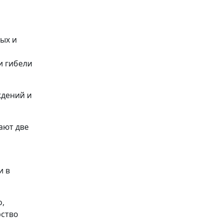
ых и
и гибели
ждений и
ают две
и в
о,
рство