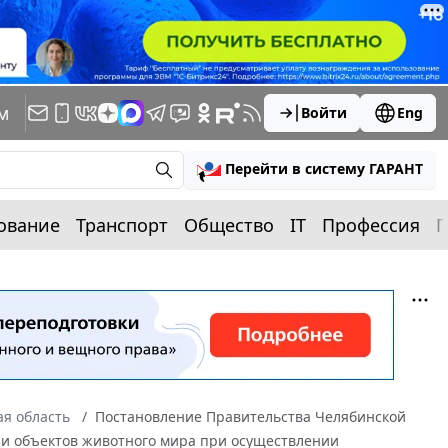
м
Войти
Eng
Перейти в систему ГАРАНТ
ование
Транспорт
Общество
IT
Профессия
П
я область
Постановление Правительства Челябинской
ели объектов животного мира при осуществлении