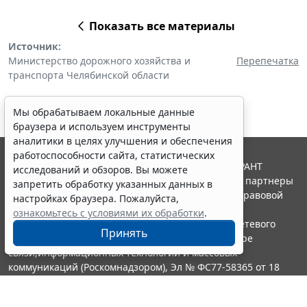
Показать все материалы
Источник:
Министерство дорожного хозяйства и
Перепечатка
транспорта Челябинской области
Мы обрабатываем локальные данные
браузера и используем инструменты
аналитики в целях улучшения и обеспечения
работоспособности сайта, статистических
© ООО "НПП "ГАРАНТ-СЕРВИС", 2026. Система ГАРАНТ
исследований и обзоров. Вы можете
выпускается с 1990 года. Компания "Гарант" и ее партнеры
запретить обработку указанных данных в
являются участниками Российской ассоциации правовой
настройках браузера. Пожалуйста,
информации ГАРАНТ.
ознакомьтесь с условиями их обработки
.
Портал ГАРАНТ.РУ зарегистрирован в качестве сетевого
Принять
издания Федеральной службой по надзору в сфере
связи,информационных технологий и массовых
коммуникаций (Роскомнадзором), Эл № ФС77-58365 от 18
июня 2014 года.
16+