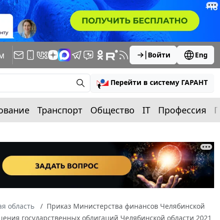
м
Войти
Eng
Перейти в систему ГАРАНТ
ование
Транспорт
Общество
IT
Профессия
П
я область
Приказ Министерства финансов Челябинской
ащения государственных облигаций Челябинской области 2021