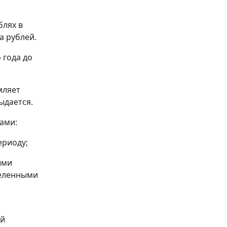
блях в
а рублей.
 года до
мляет
ыдается.
ами:
ериоду;
ыми
деленными
ой