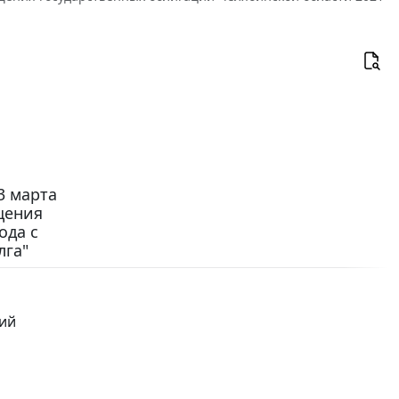
3 марта
щения
ода с
лга"
ций
и