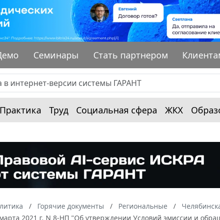
Демо
Семинары
Стать партнером
Клиента
Практика
Труд
Социальная сфера
ЖКХ
Образ
алитика
Горячие документы
Региональные
Челябинска
 марта 2021 г. N 8-НП "Об утверждении Условий эмиссии и обр