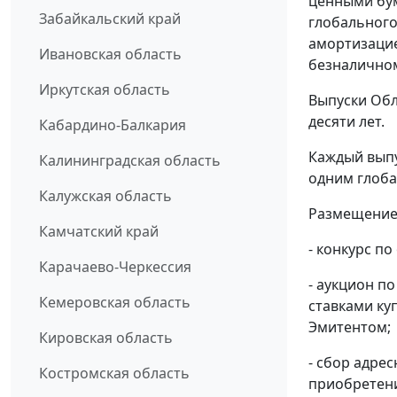
ценными бу
Забайкальский край
глобального
амортизацие
Ивановская область
безналичном
Иркутская область
Выпуски Обл
десяти лет.
Кабардино-Балкария
Каждый выпу
Калининградская область
одним глоба
Калужская область
Размещение
Камчатский край
- конкурс п
Карачаево-Черкессия
- аукцион п
Кемеровская область
ставками ку
Эмитентом;
Кировская область
- сбор адре
Костромская область
приобретен