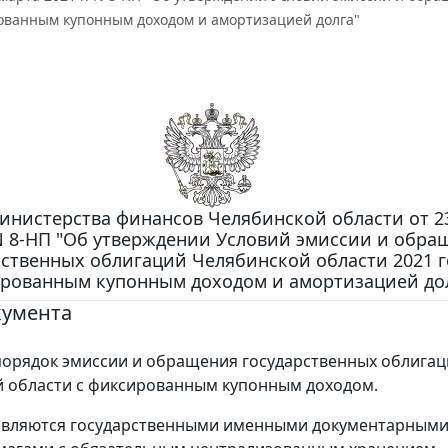
рованным купонным доходом и амортизацией долга"
инистерства финансов Челябинской области от 2
 N 8-НП "Об утверждении Условий эмиссии и обра
рственных облигаций Челябинской области 2021 г
рованным купонным доходом и амортизацией до
кумента
орядок эмиссии и обращения государственных облига
 области с фиксированным купонным доходом.
являются государственными именными документарным