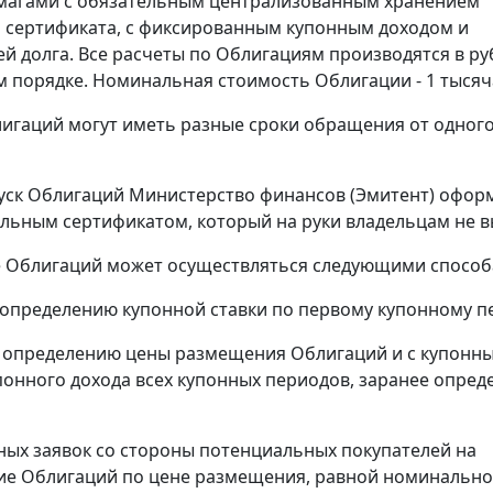
магами с обязательным централизованным хранением
 сертификата, с фиксированным купонным доходом и
й долга. Все расчеты по Облигациям производятся в ру
 порядке. Номинальная стоимость Облигации - 1 тысяч
игаций могут иметь разные сроки обращения от одного
ск Облигаций Министерство финансов (Эмитент) офор
льным сертификатом, который на руки владельцам не в
 Облигаций может осуществляться следующими способ
о определению купонной ставки по первому купонному п
о определению цены размещения Облигаций и с купонн
понного дохода всех купонных периодов, заранее опре
сных заявок со стороны потенциальных покупателей на
ие Облигаций по цене размещения, равной номинальн