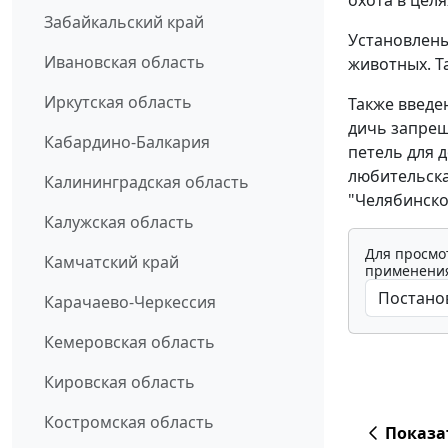
Забайкальский край
Установлены
Ивановская область
животных. Та
Иркутская область
Также введе
дичь запрещ
Кабардино-Балкария
петель для 
любительска
Калининградская область
"Челябинско
Калужская область
Для просмо
Камчатский край
применения
Карачаево-Черкессия
Кемеровская область
Кировская область
Костромская область
Показа