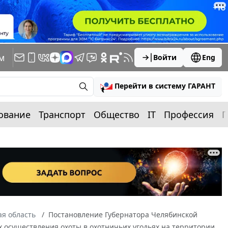
м
Войти
Eng
Перейти в систему ГАРАНТ
ование
Транспорт
Общество
IT
Профессия
П
я область
Постановление Губернатора Челябинской
ах осуществления охоты в охотничьих угодьях на территории