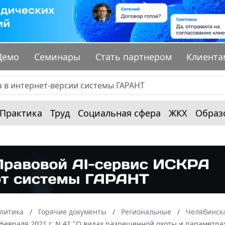
Демо
Семинары
Стать партнером
Клиента
Практика
Труд
Социальная сфера
ЖКХ
Образ
алитика
Горячие документы
Региональные
Челябинска
 февраля 2021 г. N 41 "О видах разрешенной охоты и параметр