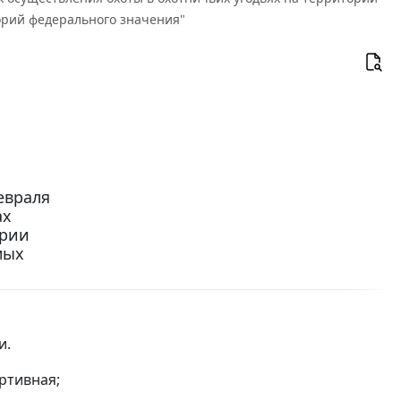
орий федерального значения"
евраля
ах
ории
мых
и.
ртивная;
.