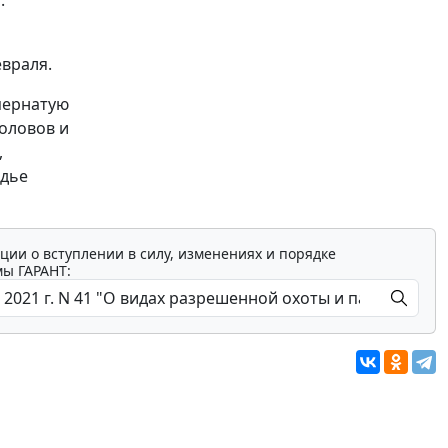
евраля.
 пернатую
оловов и
,
одье
ции о вступлении в силу, изменениях и порядке
мы ГАРАНТ: