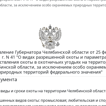
области, за исключением особо охраняемых природных террит
ление Губернатора Челябинской области от 25 ф
1 г. N 41 "О видах разрешенной охоты и параметр
ствления охоты в охотничьих угодьях на террит
инской области, за исключением особо охраняе
природных территорий федерального значения"
кумента
виды и сроки охоты на территории Челябинской област
шенных видов охоты: промысловая; любительская и спо
ях регулирования численности охотничьих ресурсов и пр