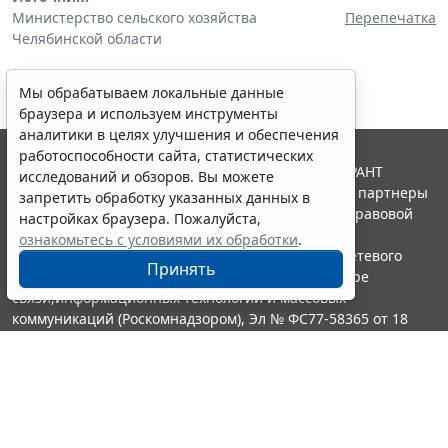
Министерство сельского хозяйства
Перепечатка
Челябинской области
Мы обрабатываем локальные данные
браузера и используем инструменты
аналитики в целях улучшения и обеспечения
работоспособности сайта, статистических
© ООО "НПП "ГАРАНТ-СЕРВИС", 2026. Система ГАРАНТ
исследований и обзоров. Вы можете
выпускается с 1990 года. Компания "Гарант" и ее партнеры
запретить обработку указанных данных в
являются участниками Российской ассоциации правовой
настройках браузера. Пожалуйста,
информации ГАРАНТ.
ознакомьтесь с условиями их обработки
.
Портал ГАРАНТ.РУ зарегистрирован в качестве сетевого
Принять
издания Федеральной службой по надзору в сфере
связи,информационных технологий и массовых
коммуникаций (Роскомнадзором), Эл № ФС77-58365 от 18
июня 2014 года.
16+
Контакты
8-800-200-88-88