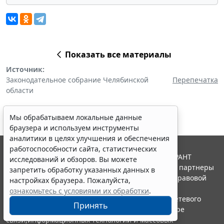
Показать все материалы
Источник:
Законодательное собрание Челябинской
Перепечатка
области
Мы обрабатываем локальные данные
браузера и используем инструменты
аналитики в целях улучшения и обеспечения
работоспособности сайта, статистических
© ООО "НПП "ГАРАНТ-СЕРВИС", 2026. Система ГАРАНТ
исследований и обзоров. Вы можете
выпускается с 1990 года. Компания "Гарант" и ее партнеры
запретить обработку указанных данных в
являются участниками Российской ассоциации правовой
настройках браузера. Пожалуйста,
информации ГАРАНТ.
ознакомьтесь с условиями их обработки
.
Портал ГАРАНТ.РУ зарегистрирован в качестве сетевого
Принять
издания Федеральной службой по надзору в сфере
связи,информационных технологий и массовых