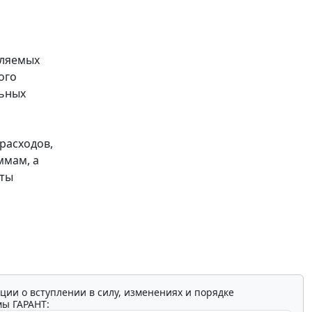
вляемых
ого
льных
расходов,
ммам, а
аты
ции о вступлении в силу, изменениях и порядке
мы ГАРАНТ: