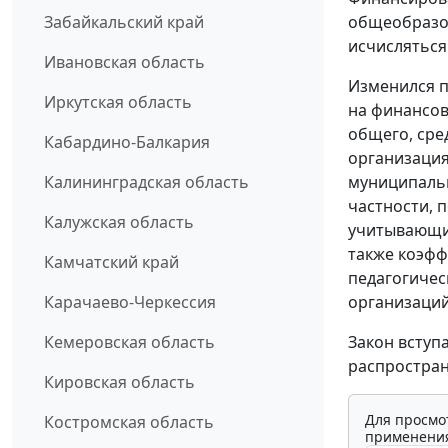
общеобразов
Забайкальский край
исчисляться
Ивановская область
Изменился п
Иркутская область
на финансов
общего, сре
Кабардино-Балкария
организация
муниципальн
Калининградская область
частности, 
Калужская область
учитывающи
также коэфф
Камчатский край
педагогиче
организаций
Карачаево-Черкессия
Закон вступ
Кемеровская область
распростран
Кировская область
Для просмо
Костромская область
применения