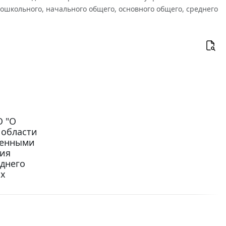
школьного, начального общего, основного общего, среднего
О "О
 области
венными
ния
еднего
ых