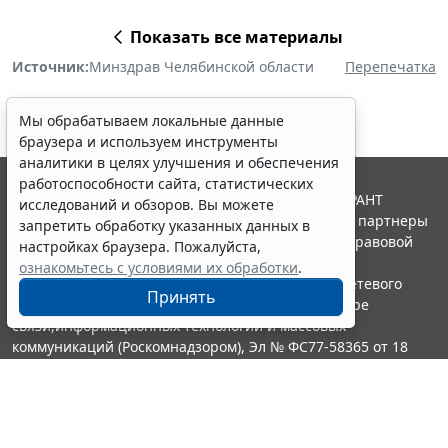
Показать все материалы
Источник:
Минздрав Челябинской области
Перепечатка
Мы обрабатываем локальные данные
браузера и используем инструменты
аналитики в целях улучшения и обеспечения
работоспособности сайта, статистических
© ООО "НПП "ГАРАНТ-СЕРВИС", 2026. Система ГАРАНТ
исследований и обзоров. Вы можете
выпускается с 1990 года. Компания "Гарант" и ее партнеры
запретить обработку указанных данных в
являются участниками Российской ассоциации правовой
настройках браузера. Пожалуйста,
информации ГАРАНТ.
ознакомьтесь с условиями их обработки
.
Портал ГАРАНТ.РУ зарегистрирован в качестве сетевого
Принять
издания Федеральной службой по надзору в сфере
связи,информационных технологий и массовых
коммуникаций (Роскомнадзором), Эл № ФС77-58365 от 18
июня 2014 года.
16+
Контакты
8-800-200-88-88