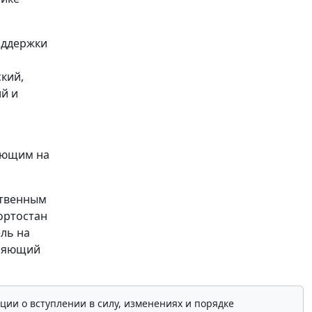
оддержки
кий,
й и
ающим на
ственным
ортостан
ль на
еряющий
ции о вступлении в силу, изменениях и порядке