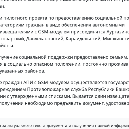
н.
и пилотного проекта по предоставлению социальной п
атегориям граждан в виде обеспечения автономными
извещателями с GSM-модулем присоединятся Аургазинс
аговарский, Давлекановский, Караидельский, Мишкински
айоны.
лучение социальной поддержки предоставлено семьям,
я в социально опасном положении, постоянно прожив
указанных районов.
 граждан АПИ с GSM-модулем осуществляется государ
чреждением Противопожарная служба Республики Башк
вии с утвержденными списками. Выдается один извещате
получении необходимо предъявить документ, удостов
тра актуального текста документа и получения полной информа