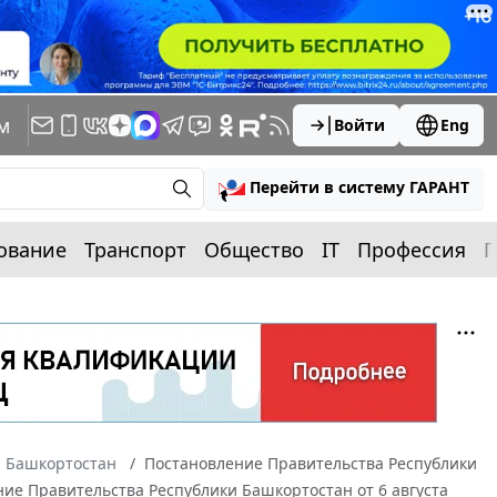
м
Войти
Eng
Перейти в систему ГАРАНТ
ование
Транспорт
Общество
IT
Профессия
П
а Башкортостан
Постановление Правительства Республики
ние Правительства Республики Башкортостан от 6 августа