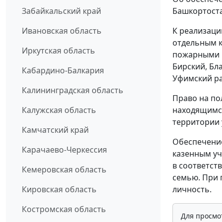
Башкортоста
Забайкальский край
К реализаци
Ивановская область
отдельным к
Иркутская область
пожарными 
Бирский, Бл
Кабардино-Балкария
Уфимский р
Калининградская область
Право на по
находящимс
Калужская область
территории 
Камчатский край
Обеспечение
Карачаево-Черкессия
казенным у
в соответст
Кемеровская область
семью. При 
личность.
Кировская область
Костромская область
Для просмо