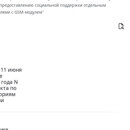
о предоставлению социальной поддержки отдельным
лями с GSM-модулем"
 11 июня
е
 года N
кта по
гориям
ми
лике