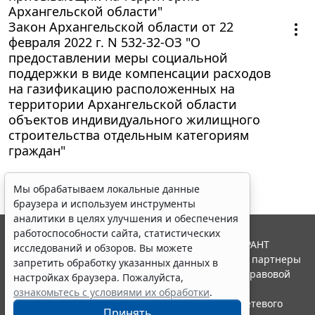
Архангельской области"
Закон Архангельской области от 22
февраля 2022 г. N 532-32-ОЗ "О
предоставлении меры социальной
поддержки в виде компенсации расходов
на газификацию расположенных на
территории Архангельской области
объектов индивидуального жилищного
строительства отдельным категориям
граждан"
Мы обрабатываем локальные данные
браузера и используем инструменты
аналитики в целях улучшения и обеспечения
работоспособности сайта, статистических
© ООО "НПП "ГАРАНТ-СЕРВИС", 2026. Система ГАРАНТ
исследований и обзоров. Вы можете
выпускается с 1990 года. Компания "Гарант" и ее партнеры
запретить обработку указанных данных в
являются участниками Российской ассоциации правовой
настройках браузера. Пожалуйста,
информации ГАРАНТ.
ознакомьтесь с условиями их обработки
.
Портал ГАРАНТ.РУ зарегистрирован в качестве сетевого
Принять