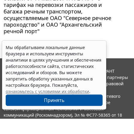
тарифах на перевозки пассажиров и
багажа речным транспортом,
осуществляемые ОАО "Северное речное
пароходство" и ОАО "Архангельский
речной порт"
Мы обрабатываем локальные данные
браузера и используем инструменты
аналитики в целях улучшения и обеспечения
работоспособности сайта, статистических
© ООО "НПП "ГАРАНТ-СЕРВИС", 2026. Система ГАРАНТ
исследований и обзоров. Вы можете
выпускается с 1990 года. Компания "Гарант" и ее партнеры
запретить обработку указанных данных в
являются участниками Российской ассоциации правовой
настройках браузера. Пожалуйста,
информации ГАРАНТ.
ознакомьтесь с условиями их обработки
.
Портал ГАРАНТ.РУ зарегистрирован в качестве сетевого
Принять
издания Федеральной службой по надзору в сфере
связи,информационных технологий и массовых
коммуникаций (Роскомнадзором), Эл № ФС77-58365 от 18
июня 2014 года.
16+