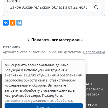
ГАРАНТ:
Показать все материалы
Источник:
Архангельское областное Собрание депутатов
Перепечатка
Мы обрабатываем локальные данные
браузера и используем инструменты
аналитики в целях улучшения и обеспечения
работоспособности сайта, статистических
© ООО "НПП "ГАРАНТ-СЕРВИС", 2026. Система ГАРАНТ
исследований и обзоров. Вы можете
выпускается с 1990 года. Компания "Гарант" и ее партнеры
запретить обработку указанных данных в
являются участниками Российской ассоциации правовой
настройках браузера. Пожалуйста,
информации ГАРАНТ.
ознакомьтесь с условиями их обработки
.
Портал ГАРАНТ.РУ зарегистрирован в качестве сетевого
Принять