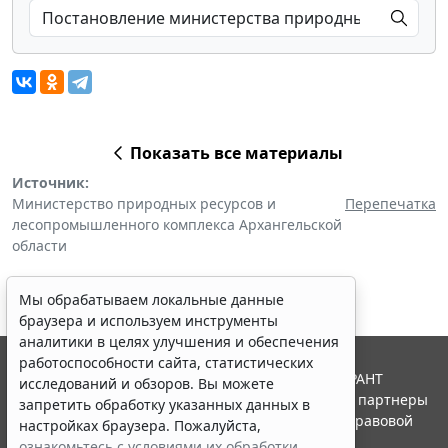
Показать все материалы
Источник:
Министерство природных ресурсов и
Перепечатка
лесопромышленного комплекса Архангельской
области
Мы обрабатываем локальные данные
браузера и используем инструменты
аналитики в целях улучшения и обеспечения
работоспособности сайта, статистических
© ООО "НПП "ГАРАНТ-СЕРВИС", 2026. Система ГАРАНТ
исследований и обзоров. Вы можете
выпускается с 1990 года. Компания "Гарант" и ее партнеры
запретить обработку указанных данных в
являются участниками Российской ассоциации правовой
настройках браузера. Пожалуйста,
информации ГАРАНТ.
ознакомьтесь с условиями их обработки
.