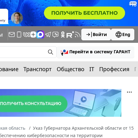
м
Войти
Eng
Перейти в систему ГАРАНТ
ование
Транспорт
Общество
IT
Профессия
П
кая область
Указ Губернатора Архангельской области от 15
 обеспечению кибербезопасности на территории