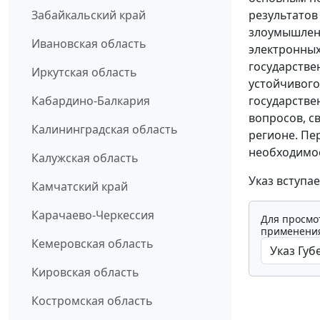
результатов
Забайкальский край
злоумышленн
Ивановская область
электронных
государстве
Иркутская область
устойчивого
государстве
Кабардино-Балкария
вопросов, с
Калининградская область
регионе. Пе
необходимост
Калужская область
Указ вступает
Камчатский край
Карачаево-Черкессия
Для просмо
применения
Кемеровская область
Кировская область
Костромская область