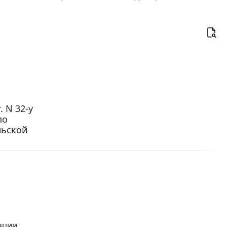
. N 32-у
по
льской
ации,