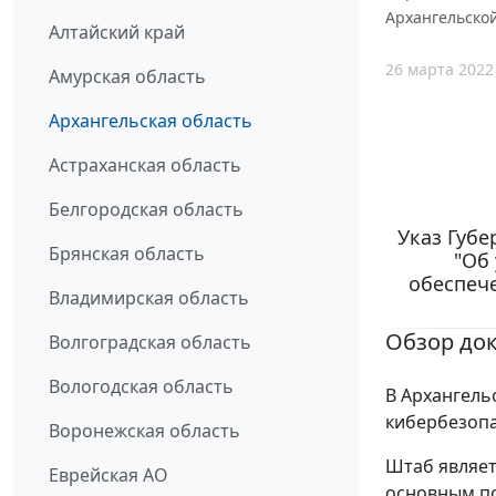
Архангельской
Алтайский край
26 марта 2022
Амурская область
Архангельская область
Астраханская область
Белгородская область
Указ Губе
Брянская область
"Об
обеспеч
Владимирская область
Обзор до
Волгоградская область
Вологодская область
В Архангель
кибербезопа
Воронежская область
Штаб являет
Еврейская АО
основным п