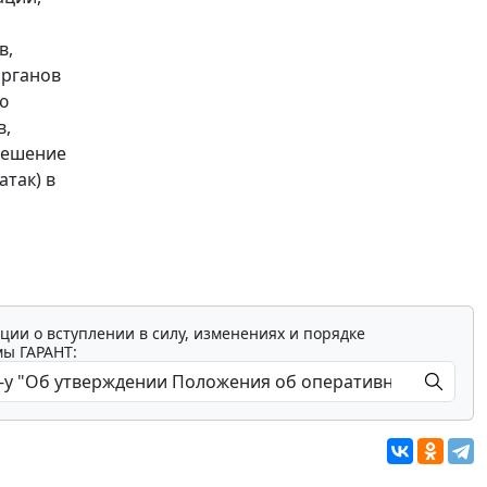
в,
органов
ю
в,
решение
так) в
ции о вступлении в силу, изменениях и порядке
мы ГАРАНТ: