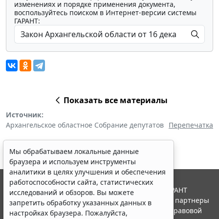
изменениях и порядке применения документа,
воспользуйтесь поиском в Интернет-версии системы
ГАРАНТ:
Показать все материалы
Источник:
Архангельское областное Собрание депутатов
Перепечатка
Мы обрабатываем локальные данные
браузера и используем инструменты
аналитики в целях улучшения и обеспечения
работоспособности сайта, статистических
© ООО "НПП "ГАРАНТ-СЕРВИС", 2026. Система ГАРАНТ
исследований и обзоров. Вы можете
выпускается с 1990 года. Компания "Гарант" и ее партнеры
запретить обработку указанных данных в
являются участниками Российской ассоциации правовой
настройках браузера. Пожалуйста,