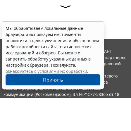
Мы обрабатываем локальные данные
браузера и используем инструменты
аналитики в целях улучшения и обеспечения
работоспособности сайта, статистических
© ООО "НПП "ГАРАНТ-СЕРВИС", 2026. Система ГАРАНТ
исследований и обзоров. Вы можете
выпускается с 1990 года. Компания "Гарант" и ее партнеры
запретить обработку указанных данных в
являются участниками Российской ассоциации правовой
настройках браузера. Пожалуйста,
информации ГАРАНТ.
ознакомьтесь с условиями их обработки
.
Портал ГАРАНТ.РУ зарегистрирован в качестве сетевого
Принять
издания Федеральной службой по надзору в сфере
связи,информационных технологий и массовых
коммуникаций (Роскомнадзором), Эл № ФС77-58365 от 18
июня 2014 года.
16+
Контакты
8-800-200-88-88