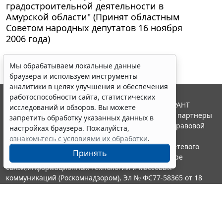
градостроительной деятельности в
Амурской области" (Принят областным
Советом народных депутатов 16 ноября
2006 года)
Мы обрабатываем локальные данные
браузера и используем инструменты
аналитики в целях улучшения и обеспечения
работоспособности сайта, статистических
© ООО "НПП "ГАРАНТ-СЕРВИС", 2026. Система ГАРАНТ
исследований и обзоров. Вы можете
выпускается с 1990 года. Компания "Гарант" и ее партнеры
запретить обработку указанных данных в
являются участниками Российской ассоциации правовой
настройках браузера. Пожалуйста,
информации ГАРАНТ.
ознакомьтесь с условиями их обработки
.
Портал ГАРАНТ.РУ зарегистрирован в качестве сетевого
Принять
издания Федеральной службой по надзору в сфере
связи,информационных технологий и массовых
коммуникаций (Роскомнадзором), Эл № ФС77-58365 от 18
июня 2014 года.
16+