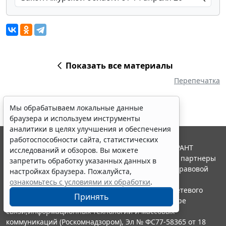
Показать все материалы
Перепечатка
Мы обрабатываем локальные данные
браузера и используем инструменты
аналитики в целях улучшения и обеспечения
работоспособности сайта, статистических
© ООО "НПП "ГАРАНТ-СЕРВИС", 2026. Система ГАРАНТ
исследований и обзоров. Вы можете
выпускается с 1990 года. Компания "Гарант" и ее партнеры
запретить обработку указанных данных в
являются участниками Российской ассоциации правовой
настройках браузера. Пожалуйста,
информации ГАРАНТ.
ознакомьтесь с условиями их обработки
.
Портал ГАРАНТ.РУ зарегистрирован в качестве сетевого
Принять
издания Федеральной службой по надзору в сфере
связи,информационных технологий и массовых
коммуникаций (Роскомнадзором), Эл № ФС77-58365 от 18