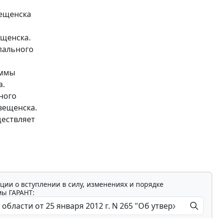
вещенска
ещенска.
пального
уммы
а.
ного
вещенска.
ществляет
ции о вступлении в силу, изменениях и порядке
мы ГАРАНТ: