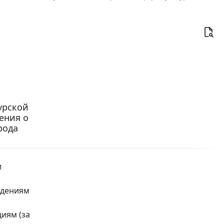
урской
жения о
рода
и
ждениям
иям (за