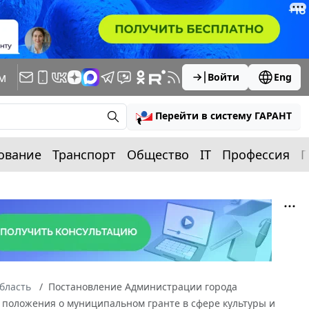
м
Войти
Eng
Перейти в систему ГАРАНТ
ование
Транспорт
Общество
IT
Профессия
П
бласть
Постановление Администрации города
и положения о муниципальном гранте в сфере культуры и