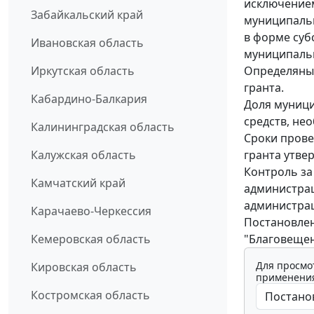
исключением
Забайкальский край
муниципальн
в форме суб
Ивановская область
муниципальн
Определяны 
Иркутская область
гранта.
Кабардино-Балкария
Доля муници
средств, не
Калининградская область
Сроки прове
гранта утве
Калужская область
Контроль за
Камчатский край
администрац
администрац
Карачаево-Черкессия
Постановлен
"Благовещен
Кемеровская область
Для просмо
Кировская область
применения
Костромская область