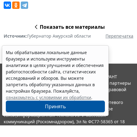
Показать все материалы
Источник:
Губернатор Амурской области
Перепечатка
Мы обрабатываем локальные данные
браузера и используем инструменты
аналитики в целях улучшения и обеспечения
работоспособности сайта, статистических
© ООО "НПП "ГАРАНТ-СЕРВИС", 2026. Система ГАРАНТ
исследований и обзоров. Вы можете
выпускается с 1990 года. Компания "Гарант" и ее партнеры
запретить обработку указанных данных в
являются участниками Российской ассоциации правовой
настройках браузера. Пожалуйста,
информации ГАРАНТ.
ознакомьтесь с условиями их обработки
.
Портал ГАРАНТ.РУ зарегистрирован в качестве сетевого
Принять
издания Федеральной службой по надзору в сфере
связи,информационных технологий и массовых
коммуникаций (Роскомнадзором), Эл № ФС77-58365 от 18
июня 2014 года.