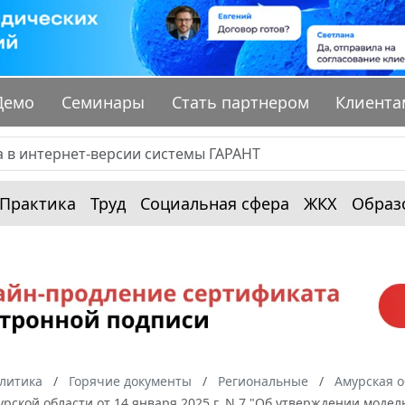
Демо
Семинары
Стать партнером
Клиента
Практика
Труд
Социальная сфера
ЖКХ
Образ
алитика
Горячие документы
Региональные
Амурская о
рской области от 14 января 2025 г. N 7 "Об утверждении мод