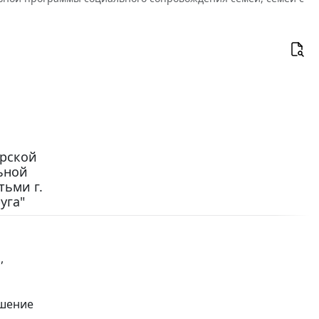
урской
льной
тьми г.
уга"
,
ышение