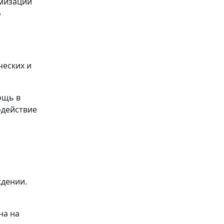
имизации
о
ческих и
ощь в
одействие
дении.
на на