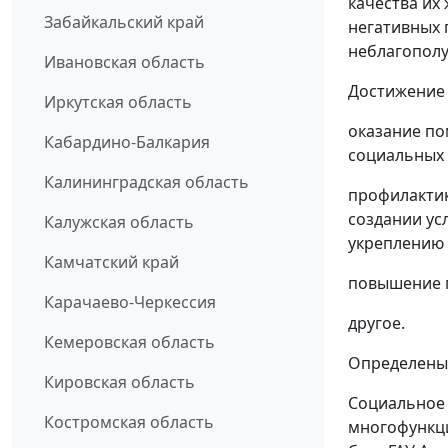
качества их
Забайкальский край
негативных 
неблагополу
Ивановская область
Достижение 
Иркутская область
оказание по
Кабардино-Балкария
социальных 
Калининградская область
профилактик
создании ус
Калужская область
укреплению 
Камчатский край
повышение п
Карачаево-Черкессия
другое.
Кемеровская область
Определены
Кировская область
Социальное
Костромская область
многофункци