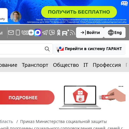
м
Войти
Eng
Перейти в систему ГАРАНТ
ование
Транспорт
Общество
IT
Профессия
П
бласть
Приказ Министерства социальной защиты
ельной программы социального сопровождения семей, семей с