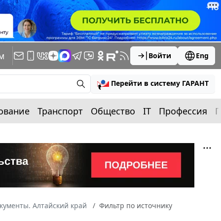
м
Войти
Eng
Перейти в систему ГАРАНТ
ование
Транспорт
Общество
IT
Профессия
П
кументы. Алтайский край
Фильтр по источнику