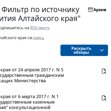
 Фильтр по источнику
Архив
ития Алтайского края"
подпишитесь на 
RSS-ленту
.
тайского края 
см.
здесь
Раскрыть
обзоры
ая от 24 апреля 2017 г. N 5
осударственным гражданским
жащих Министерства
ая от 6 марта 2017 г. N 1
сударственным казенным
рая" консультационной