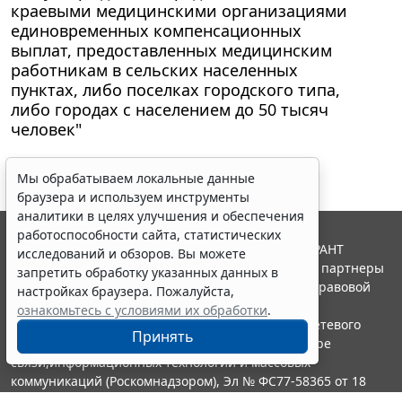
краевыми медицинскими организациями
единовременных компенсационных
выплат, предоставленных медицинским
работникам в сельских населенных
пунктах, либо поселках городского типа,
либо городах с населением до 50 тысяч
человек"
Мы обрабатываем локальные данные
браузера и используем инструменты
аналитики в целях улучшения и обеспечения
работоспособности сайта, статистических
© ООО "НПП "ГАРАНТ-СЕРВИС", 2026. Система ГАРАНТ
исследований и обзоров. Вы можете
выпускается с 1990 года. Компания "Гарант" и ее партнеры
запретить обработку указанных данных в
являются участниками Российской ассоциации правовой
настройках браузера. Пожалуйста,
информации ГАРАНТ.
ознакомьтесь с условиями их обработки
.
Портал ГАРАНТ.РУ зарегистрирован в качестве сетевого
Принять
издания Федеральной службой по надзору в сфере
связи,информационных технологий и массовых
коммуникаций (Роскомнадзором), Эл № ФС77-58365 от 18
июня 2014 года.