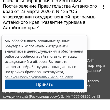
в области обращения с животными"
Постановление Правительства Алтайского
края от 23 марта 2020 г. N 125 "Об
утверждении государственной программы
Алтайского края "Развитие туризма в
Алтайском крае"
Мы обрабатываем локальные данные
браузера и используем инструменты
аналитики в целях улучшения и обеспечения
работоспособности сайта, статистических
© ООО "НПП "ГАРАНТ-СЕРВИС", 2026. Система ГАРАНТ
исследований и обзоров. Вы можете
выпускается с 1990 года. Компания "Гарант" и ее партнеры
запретить обработку указанных данных в
являются участниками Российской ассоциации правовой
настройках браузера. Пожалуйста,
информации ГАРАНТ.
ознакомьтесь с условиями их обработки
.
Портал ГАРАНТ.РУ зарегистрирован в качестве сетевого
Принять
издания Федеральной службой по надзору в сфере
связи,информационных технологий и массовых
коммуникаций (Роскомнадзором), Эл № ФС77-58365 от 18
июня 2014 года.