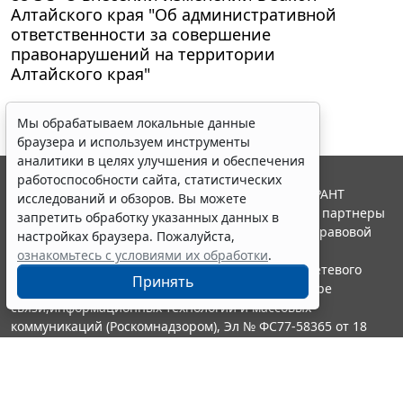
Алтайского края "Об административной
ответственности за совершение
правонарушений на территории
Алтайского края"
Мы обрабатываем локальные данные
браузера и используем инструменты
аналитики в целях улучшения и обеспечения
работоспособности сайта, статистических
© ООО "НПП "ГАРАНТ-СЕРВИС", 2026. Система ГАРАНТ
исследований и обзоров. Вы можете
выпускается с 1990 года. Компания "Гарант" и ее партнеры
запретить обработку указанных данных в
являются участниками Российской ассоциации правовой
настройках браузера. Пожалуйста,
информации ГАРАНТ.
ознакомьтесь с условиями их обработки
.
Портал ГАРАНТ.РУ зарегистрирован в качестве сетевого
Принять
издания Федеральной службой по надзору в сфере
связи,информационных технологий и массовых
коммуникаций (Роскомнадзором), Эл № ФС77-58365 от 18
июня 2014 года.
16+