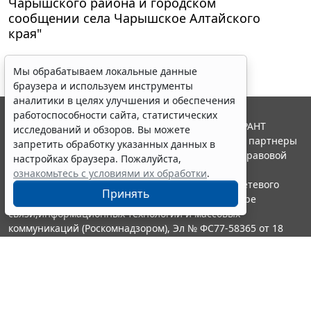
Чарышского района и городском
сообщении села Чарышское Алтайского
края"
Мы обрабатываем локальные данные
браузера и используем инструменты
аналитики в целях улучшения и обеспечения
работоспособности сайта, статистических
© ООО "НПП "ГАРАНТ-СЕРВИС", 2026. Система ГАРАНТ
исследований и обзоров. Вы можете
выпускается с 1990 года. Компания "Гарант" и ее партнеры
запретить обработку указанных данных в
являются участниками Российской ассоциации правовой
настройках браузера. Пожалуйста,
информации ГАРАНТ.
ознакомьтесь с условиями их обработки
.
Портал ГАРАНТ.РУ зарегистрирован в качестве сетевого
Принять
издания Федеральной службой по надзору в сфере
связи,информационных технологий и массовых
коммуникаций (Роскомнадзором), Эл № ФС77-58365 от 18
июня 2014 года.
16+
Контакты
8-800-200-88-88