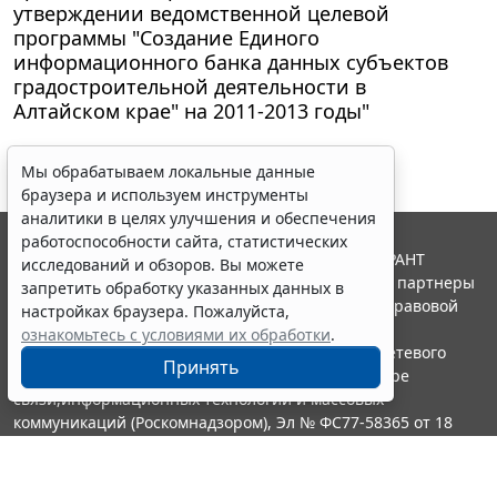
утверждении ведомственной целевой
программы "Создание Единого
информационного банка данных субъектов
градостроительной деятельности в
Алтайском крае" на 2011-2013 годы"
Мы обрабатываем локальные данные
браузера и используем инструменты
аналитики в целях улучшения и обеспечения
работоспособности сайта, статистических
© ООО "НПП "ГАРАНТ-СЕРВИС", 2026. Система ГАРАНТ
исследований и обзоров. Вы можете
выпускается с 1990 года. Компания "Гарант" и ее партнеры
запретить обработку указанных данных в
являются участниками Российской ассоциации правовой
настройках браузера. Пожалуйста,
информации ГАРАНТ.
ознакомьтесь с условиями их обработки
.
Портал ГАРАНТ.РУ зарегистрирован в качестве сетевого
Принять
издания Федеральной службой по надзору в сфере
связи,информационных технологий и массовых
коммуникаций (Роскомнадзором), Эл № ФС77-58365 от 18
июня 2014 года.
16+