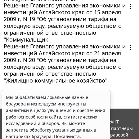
Решение Главного управления экономики и
инвестиций Алтайского края от 15 апреля
2009 г. N 19 "Об установлении тарифа на
холодную воду, реализуемую обществом с
ограниченной ответственностью
"Коммунальщик"
Решение Главного управления экономики и
инвестиций Алтайского края от 21 апреля
2009 г. N 20 "Об установлении тарифа на
холодную воду, реализуемую обществом с
ограниченной ответственностью
"Жилищно-коммунальное хозяйство"
Мы обрабатываем локальные данные
браузера и используем инструменты
аналитики в целях улучшения и обеспечения
работоспособности сайта, статистических
© ООО "НПП "ГАРАНТ-СЕРВИС", 2026. Система ГАРАНТ
исследований и обзоров. Вы можете
выпускается с 1990 года. Компания "Гарант" и ее партнеры
запретить обработку указанных данных в
являются участниками Российской ассоциации правовой
настройках браузера. Пожалуйста,