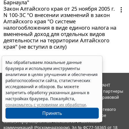
Барнаула"
Закон Алтайского края от 25 ноября 2005 г.
N 100-ЗС "О внесении изменений в закон
Алтайского края "О системе
налогообложения в виде единого налога на
вмененный доход для отдельных видов
деятельности на территории Алтайского
края" (не вступил в силу)
Мы обрабатываем локальные данные
браузера и используем инструменты
аналитики в целях улучшения и обеспечения
работоспособности сайта, статистических
© ООО "НПП "ГАРАНТ-СЕРВИС", 2026. Система ГАРАНТ
исследований и обзоров. Вы можете
выпускается с 1990 года. Компания "Гарант" и ее партнеры
запретить обработку указанных данных в
являются участниками Российской ассоциации правовой
настройках браузера. Пожалуйста,
информации ГАРАНТ.
ознакомьтесь с условиями их обработки
.
Портал ГАРАНТ.РУ зарегистрирован в качестве сетевого
Принять
издания Федеральной службой по надзору в сфере
связи,информационных технологий и массовых
коммуникаций (Роскомнадзором), Эл № ФС77-58365 от 18