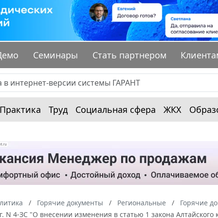
Демо
Семинары
Стать партнером
Клиента
Практика
Труд
Социальная сфера
ЖКХ
Образ
алитика
Горячие документы
Региональные
Горячие до
г. N 4-ЗС "О внесении изменения в статью 1 закона Алтайског