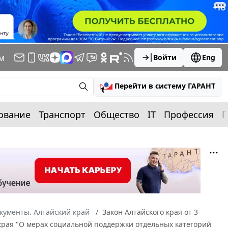
м
Войти
Eng
Перейти в систему ГАРАНТ
ование
Транспорт
Общество
IT
Профессия
П
кументы. Алтайский край
Закон Алтайского края от 3
о края "О мерах социальной поддержки отдельных категорий