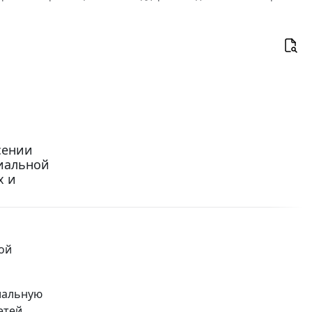
есении
циальной
х и
ой
циальную
етей,